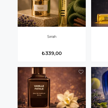
Sırrah
₺339,00