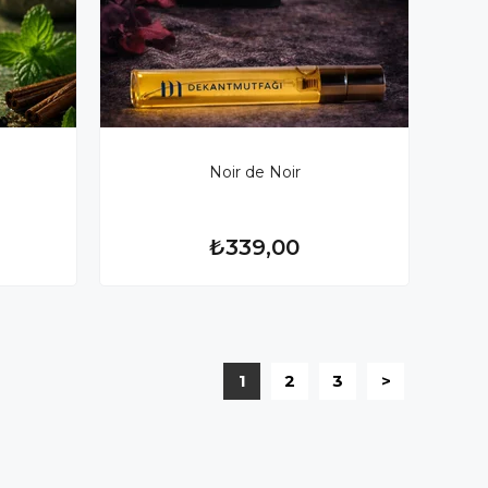
Noir de Noir
₺339,00
1
2
3
>