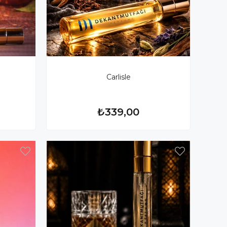
Carlisle
₺339,00