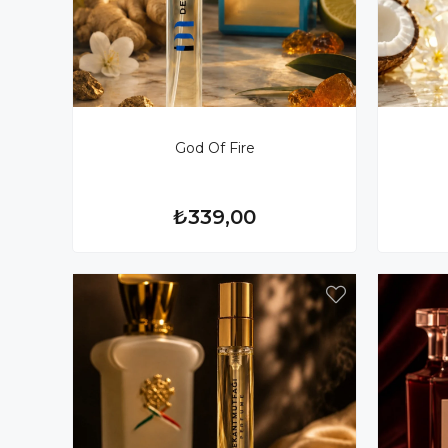
God Of Fire
₺339,00